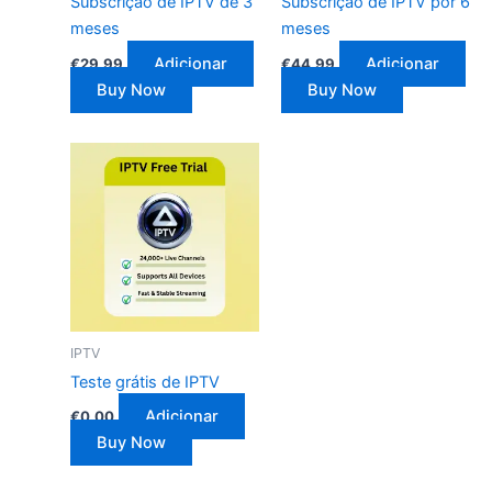
Subscrição de IPTV de 3
Subscrição de IPTV por 6
meses
meses
Adicionar
Adicionar
€
29.99
€
44.99
Buy Now
Buy Now
IPTV
Teste grátis de IPTV
Adicionar
€
0.00
Buy Now