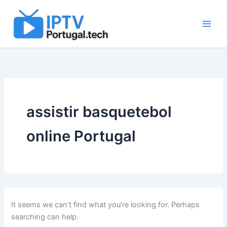
Search
Skip
for:
to
content
assistir basquetebol
online Portugal
It seems we can’t find what you’re looking for. Perhaps
searching can help.