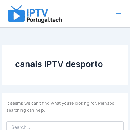
Search
Skip
for:
to
content
canais IPTV desporto
It seems we can’t find what you’re looking for. Perhaps
searching can help.