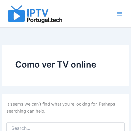
Search
Skip
for:
to
content
Como ver TV online
It seems we can’t find what you’re looking for. Perhaps
searching can help.