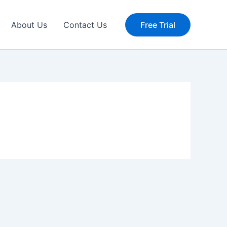
About Us
Contact Us
Free Trial