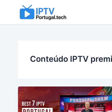
Skip
to
content
Conteúdo IPTV prem