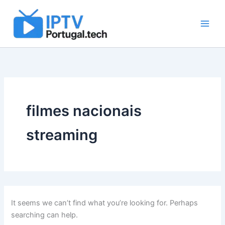
Search
Skip
for:
to
content
filmes nacionais
streaming
It seems we can’t find what you’re looking for. Perhaps
searching can help.