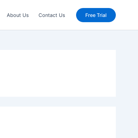
About Us
Contact Us
Free Trial