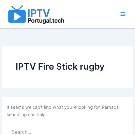
Search
Skip
for:
to
content
IPTV Fire Stick rugby
It seems we can’t find what you’re looking for. Perhaps
searching can help.