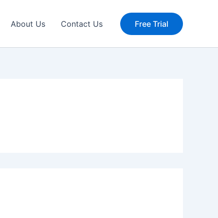
About Us
Contact Us
Free Trial