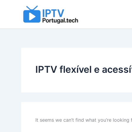
Search
Skip
for:
to
content
IPTV flexível e acessí
It seems we can’t find what you’re looking 