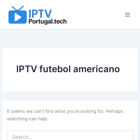
Search
Skip
for:
to
content
IPTV futebol americano
It seems we can’t find what you’re looking for. Perhaps
searching can help.