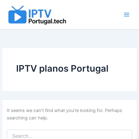
Search
Skip
for:
to
content
IPTV planos Portugal
It seems we can’t find what you’re looking for. Perhaps
searching can help.