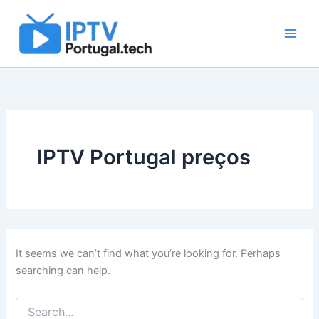
Search
Skip
for:
to
content
IPTV Portugal preços
It seems we can’t find what you’re looking for. Perhaps
searching can help.