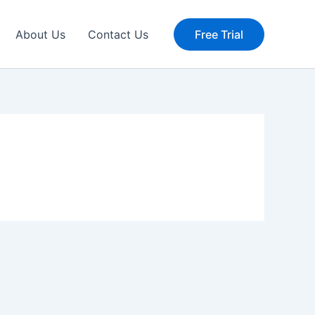
About Us
Contact Us
Free Trial