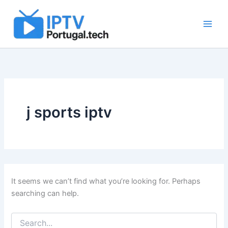
Search
Skip
for:
to
content
j sports iptv
It seems we can’t find what you’re looking for. Perhaps
searching can help.