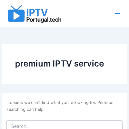
Search
Skip
for:
to
content
premium IPTV service
It seems we can’t find what you’re looking for. Perhaps
searching can help.