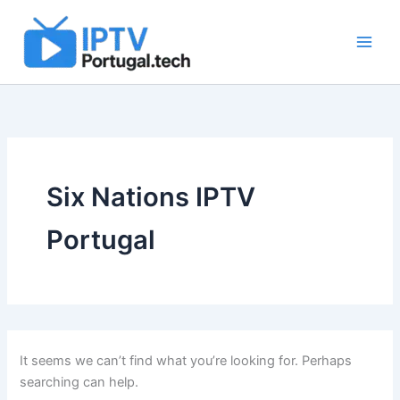
Search
Skip
for:
to
content
Six Nations IPTV
Portugal
It seems we can’t find what you’re looking for. Perhaps
searching can help.