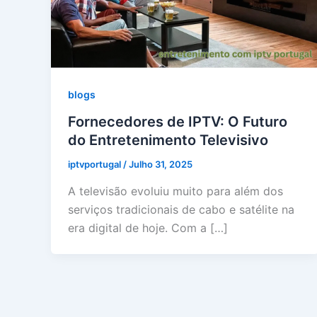
blogs
Fornecedores de IPTV: O Futuro
do Entretenimento Televisivo
iptvportugal
/
Julho 31, 2025
A televisão evoluiu muito para além dos
serviços tradicionais de cabo e satélite na
era digital de hoje. Com a […]