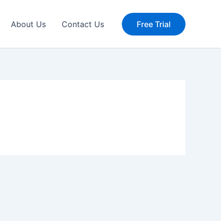
About Us
Contact Us
Free Trial