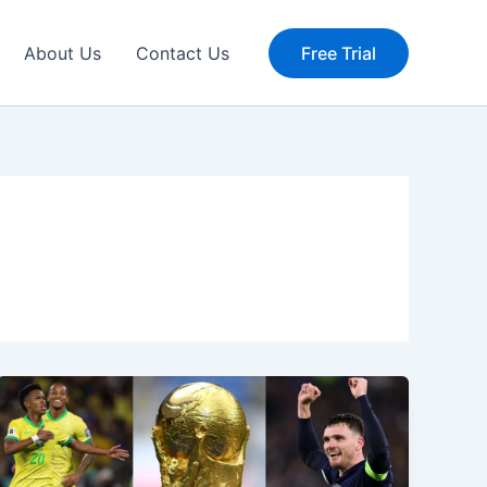
About Us
Contact Us
Free Trial