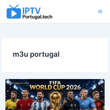
Skip
to
content
m3u portugal